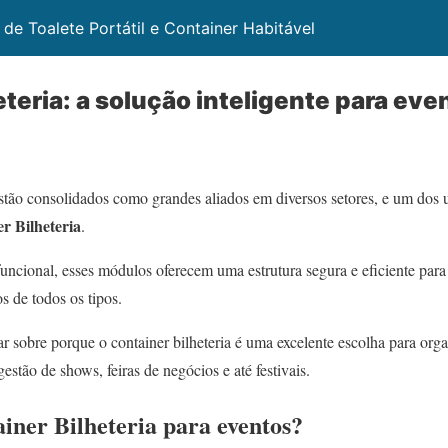
 de Toalete Portátil e Container Habitável
eteria: a solução inteligente para eve
estão consolidados como grandes aliados em diversos setores, e um dos u
r Bilheteria
.
cional, esses módulos oferecem uma estrutura segura e eficiente para 
s de todos os tipos.
r sobre porque o container bilheteria é uma excelente escolha para or
gestão de shows, feiras de negócios e até festivais.
iner Bilheteria para eventos?