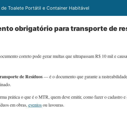
 de Toalete Portátil e Container Habitável
to obrigatório para transporte de r
documento correto pode gerar multas que ultrapassam R$ 10 mil e causa
ansporte de Resíduos
— é o documento que garante a rastreabilidade
tinado.
orma prática o que é o MTR, quem deve emitir, como fazer o cadastro e 
íduos em obras,
eventos
ou lavouras.