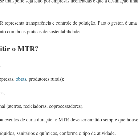
 transporte seja feito por empresas licenciadas e que a destinação final
representa transparência e controle de poluição. Para o gestor, é uma 
o com boas práticas de sustentabilidade.
itir o MTR?
:
mpresas,
obras
, produtores rurais);
os;
al (aterros, recicladoras, coprocessadores).
eventos de curta duração, o MTR deve ser emitido sempre que houver 
 líquidos, sanitários e químicos, conforme o tipo de atividade.