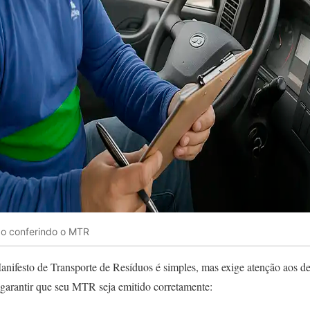
ão conferindo o MTR
nifesto de Transporte de Resíduos é simples, mas exige atenção aos de
 garantir que seu MTR seja emitido corretamente: