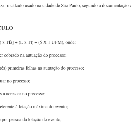
lizar o cálculo usado na cidade de São Paulo, segundo a documentação ofi
CULO
3) x Tfa] + (L x Tl) + (5 X 1 UFM), onde:
ser cobrado na autuação do processo;
três) primeiras folhas na autuação do processo;
tuar no processo;
s a acrescer no processo;
eferente à lotação máxima do evento;
e por pessoa da lotação do evento;