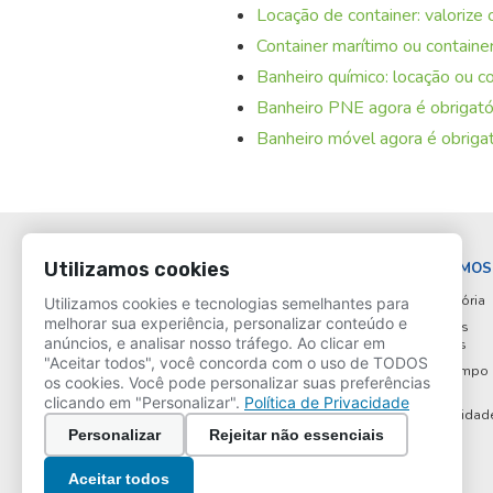
Locação de container: valoriz
Container marítimo ou container
Banheiro químico: locação ou c
Banheiro PNE agora é obrigat
Banheiro móvel agora é obrigat
Utilizamos cookies
QUEM SOMOS
Nossa História
Utilizamos cookies e tecnologias semelhantes para
melhorar sua experiência, personalizar conteúdo e
História dos
anúncios, e analisar nosso tráfego. Ao clicar em
Redes Sociais:
Fundadores
"Aceitar todos", você concorda com o uso de TODOS
Linha do tempo
os cookies. Você pode personalizar suas preferências
Política de
clicando em "Personalizar".
Política de Privacidade
Sustentabilidad
Personalizar
Rejeitar não essenciais
Aceitar todos