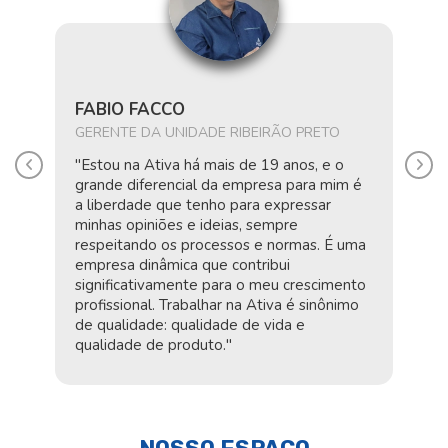
FABIO FACCO
E
GERENTE DA UNIDADE RIBEIRÃO PRETO
A
"Estou na Ativa há mais de 19 anos, e o
"P
Anterior
Próx
grande diferencial da empresa para mim é
q
ão
a liberdade que tenho para expressar
tr
minhas opiniões e ideias, sempre
pa
a
respeitando os processos e normas. É uma
Ti
empresa dinâmica que contribui
si
 a
significativamente para o meu crescimento
ad
profissional. Trabalhar na Ativa é sinônimo
an
de qualidade: qualidade de vida e
op
qualidade de produto."
pr