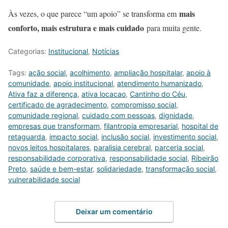
mais
Às vezes, o que parece “um apoio” se transforma em
conforto, mais estrutura e mais cuidado
para muita gente.
Categorias:
Institucional
,
Notícias
Tags:
ação social
,
acolhimento
,
ampliação hospitalar
,
apoio à
comunidade
,
apoio institucional
,
atendimento humanizado
,
Ativa faz a diferença
,
ativa locacao
,
Cantinho do Céu
,
certificado de agradecimento
,
compromisso social
,
comunidade regional
,
cuidado com pessoas
,
dignidade
,
empresas que transformam
,
filantropia empresarial
,
hospital de
retaguarda
,
impacto social
,
inclusão social
,
investimento social
,
novos leitos hospitalares
,
paralisia cerebral
,
parceria social
,
responsabilidade corporativa
,
responsabilidade social
,
Ribeirão
Preto
,
saúde e bem-estar
,
solidariedade
,
transformação social
,
vulnerabilidade social
Deixar um comentário