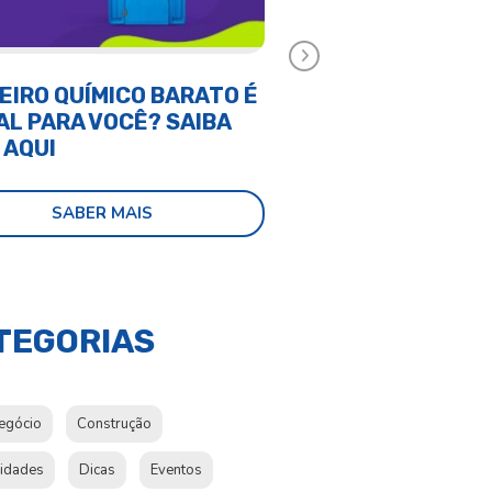
Próximo
EIRO QUÍMICO BARATO É
CONTAINER MARÍT
AL PARA VOCÊ? SAIBA
CONTAINER HABIT
 AQUI
É MELHOR?
SABER MAIS
SABER MAI
TEGORIAS
egócio
Construção
sidades
Dicas
Eventos