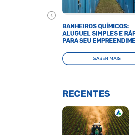
Anterior
BANHEIROS QUÍMICOS:
TUDO SOBRE
ALUGUEL SIMPLES E RÁ
MBIENTAL PARA
PARA SEU EMPREENDIM
QUÍMICO
SABER MAIS
SABER MAIS
RECENTES