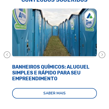
Anterior
Próx
BANHEIROS QUÍMICOS: ALUGUEL
BA
SIMPLES E RÁPIDO PARA SEU
E 
EMPREENDIMENTO
SABER MAIS