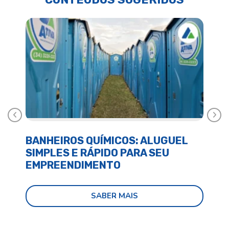
Anterior
Próx
BANHEIROS QUÍMICOS: ALUGUEL
BA
SIMPLES E RÁPIDO PARA SEU
E 
EMPREENDIMENTO
SABER MAIS