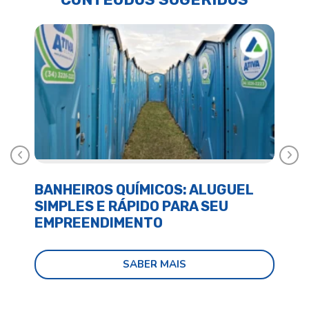
Anterior
Próx
BANHEIROS QUÍMICOS: ALUGUEL
BA
SIMPLES E RÁPIDO PARA SEU
E 
EMPREENDIMENTO
SABER MAIS