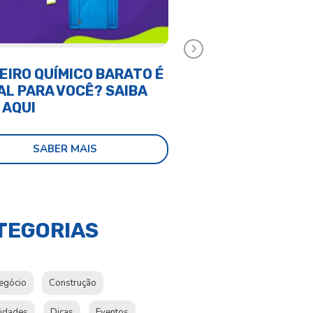
Próximo
EIRO QUÍMICO BARATO É
CONTAINER MARÍT
AL PARA VOCÊ? SAIBA
CONTAINER HABIT
 AQUI
É MELHOR?
SABER MAIS
SABER MAI
TEGORIAS
egócio
Construção
sidades
Dicas
Eventos