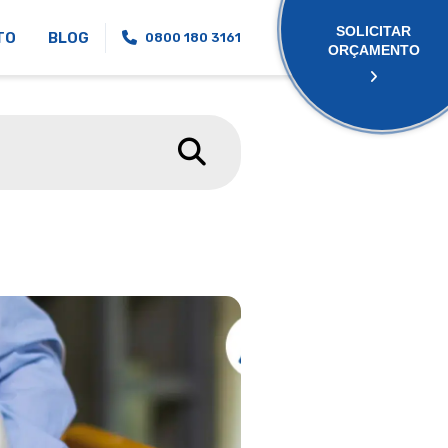
SOLICITAR
TO
BLOG
0800 180 3161
ORÇAMENTO
GUIA COM
NORMAS
REGULAME
IMPORTÂN