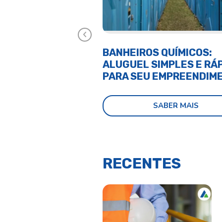
Anterior
BANHEIROS QUÍMICOS:
TUDO SOBRE
ALUGUEL SIMPLES E RÁ
MBIENTAL PARA
PARA SEU EMPREENDIM
QUÍMICO
SABER MAIS
SABER MAIS
RECENTES