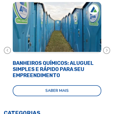
Anterior
Próx
BANHEIROS QUÍMICOS: ALUGUEL
BA
SIMPLES E RÁPIDO PARA SEU
E 
EMPREENDIMENTO
SABER MAIS
CATEGORIAS